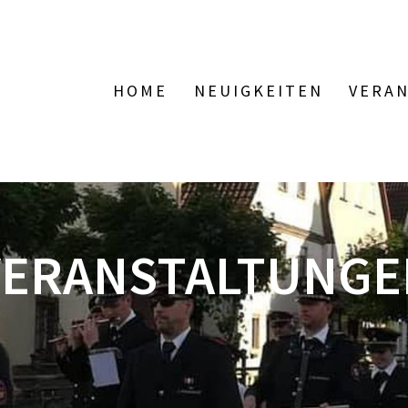
HOME
NEUIGKEITEN
VERA
VERANSTALTUNGE